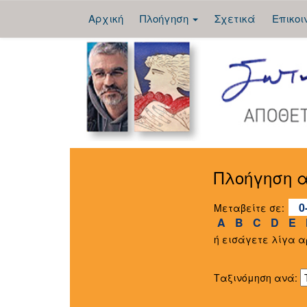
Αρχική
Πλοήγηση
Σχετικά
Επικοι
Skip
navigation
Πλοήγηση α
0
Μεταβείτε σε:
A
B
C
D
E
ή εισάγετε λίγα 
Ταξινόμηση ανά: