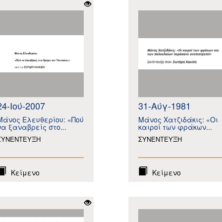
24-Ιού-2007
31-Αύγ-1981
Μάνος Ελευθερίου: «Πού
Μάνος Χατζιδάκις: «Οι
να ξαναβρείς στο...
καιροί των φράκων...
ΣΥΝΕΝΤΕΥΞΗ
ΣΥΝΕΝΤΕΥΞΗ
Κείμενο
Κείμενο