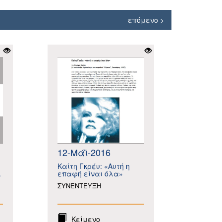
επόμενο >
12-Μάϊ-2016
Καίτη Γκρέυ: «Αυτή η
.
επαφή είναι όλα»
ΣΥΝΕΝΤΕΥΞΗ
Κείμενο