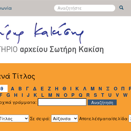
νωνία
νά Τίτλος
-9
Α
Β
Γ
Δ
Ε
Ζ
Η
Θ
Ι
Κ
Λ
Μ
Ν
Ξ
Ο
Π
F
G
H
I
J
K
L
M
N
O
P
Q
R
S
T
U
V
W
αρχικά γράμματα:
Σε σειρά:
Αποτελέσματα/σελίδα