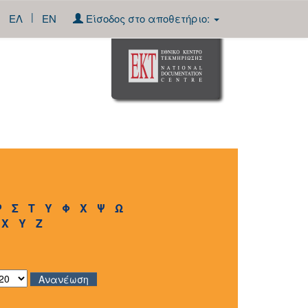
|
ΕΛ
EN
Είσοδος στο αποθετήριο:
Ρ
Σ
Τ
Υ
Φ
Χ
Ψ
Ω
X
Y
Z