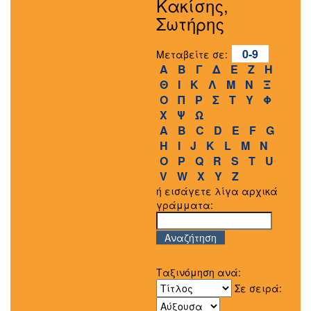
Κακίσης,
Σωτήρης
0-9
Μεταβείτε σε:
Α
Β
Γ
Δ
Ε
Ζ
Η
Θ
Ι
Κ
Λ
Μ
Ν
Ξ
Ο
Π
Ρ
Σ
Τ
Υ
Φ
Χ
Ψ
Ω
A
B
C
D
E
F
G
H
I
J
K
L
M
N
O
P
Q
R
S
T
U
V
W
X
Y
Z
ή εισάγετε λίγα αρχικά
γράμματα:
Ταξινόμηση ανά:
Σε σειρά: