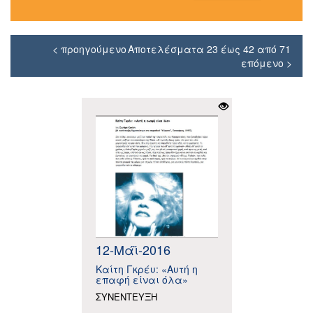
< προηγούμενο
Αποτελέσματα 23 έως 42 από 71
επόμενο >
12-Μάϊ-2016
Καίτη Γκρέυ: «Αυτή η
επαφή είναι όλα»
ΣΥΝΕΝΤΕΥΞΗ