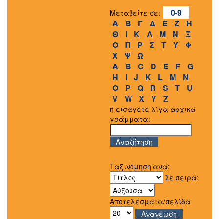
0-9
Μεταβείτε σε:
Α
Β
Γ
Δ
Ε
Ζ
Η
Θ
Ι
Κ
Λ
Μ
Ν
Ξ
Ο
Π
Ρ
Σ
Τ
Υ
Φ
Χ
Ψ
Ω
A
B
C
D
E
F
G
H
I
J
K
L
M
N
O
P
Q
R
S
T
U
V
W
X
Y
Z
ή εισάγετε λίγα αρχικά
γράμματα:
Ταξινόμηση ανά:
Σε σειρά:
Αποτελέσματα/σελίδα