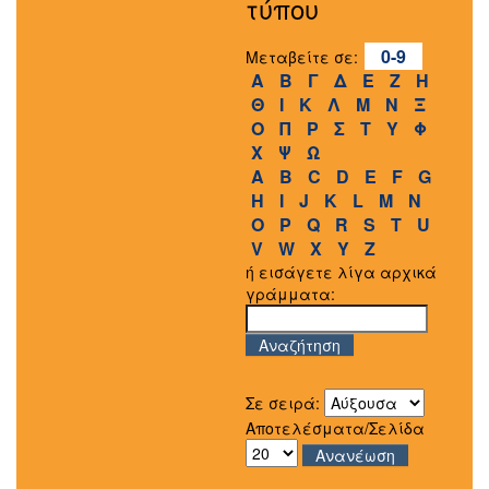
τύπου
0-9
Μεταβείτε σε:
Α
Β
Γ
Δ
Ε
Ζ
Η
Θ
Ι
Κ
Λ
Μ
Ν
Ξ
Ο
Π
Ρ
Σ
Τ
Υ
Φ
Χ
Ψ
Ω
A
B
C
D
E
F
G
H
I
J
K
L
M
N
O
P
Q
R
S
T
U
V
W
X
Y
Z
ή εισάγετε λίγα αρχικά
γράμματα:
Σε σειρά:
Αποτελέσματα/Σελίδα